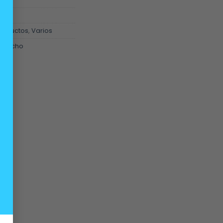
Productos
,
Varios
f
,
techo