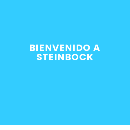
SKU:
54128119095
Categorías:
Carrocería
,
Otros 
Etiquetas:
corredizo
,
E36
,
sunroo
BIENVENIDO A
STEINBOCK