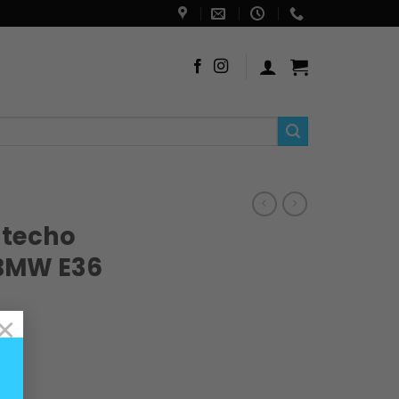
 techo
 BMW E36
×