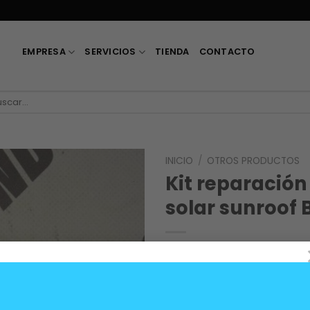
EMPRESA
SERVICIOS
TIENDA
CONTACTO
car
:
INICIO
/
OTROS PRODUCTOS
Kit reparación
solar sunroof
30.000
$
OEM 54128119095
Sin existencias