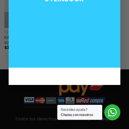
SIN EXISTENCIAS
CARROCERÍA
Kit reparación techo solar
sunroof BMW E36
$
30.000
Necesitas ayuda?
Chatea con nosotros
Todos los derechos reservados 2026 ©
Lanyon