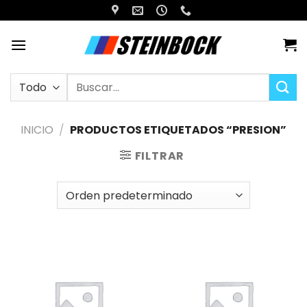
Saltar
al
contenido
Buscar
por:
INICIO
/
PRODUCTOS ETIQUETADOS “PRESION”
FILTRAR