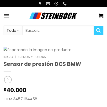
Saltar
al
contenido
Buscar
por:
INICIO
/
FRENOS Y RUEDAS
Sensor de presión DCS BMW
40.000
$
OEM 34521164458