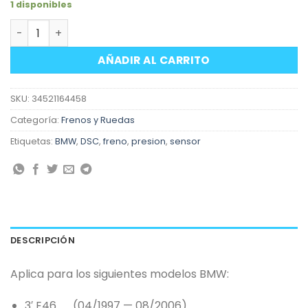
1 disponibles
Sensor de presión DCS BMW cantidad
AÑADIR AL CARRITO
SKU:
34521164458
Categoría:
Frenos y Ruedas
Etiquetas:
BMW
,
DSC
,
freno
,
presion
,
sensor
DESCRIPCIÓN
Aplica para los siguientes modelos BMW:
3′ E46 (04/1997 — 08/2006)