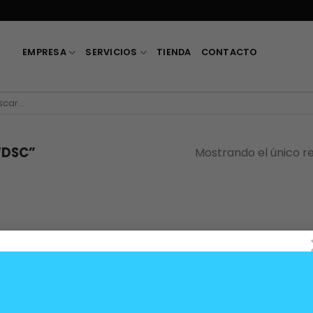
EMPRESA
SERVICIOS
TIENDA
CONTACTO
car
“DSC”
Mostrando el único r