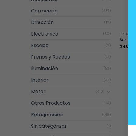
Carrocería
(237)
Dirección
(19)
+
Electrónica
(60)
FRENOS 
Sensor
Escape
(2)
$
40.0
Frenos y Ruedas
(12)
Iluminación
(53)
Interior
(34)
Motor
(410)
Otros Productos
(64)
Refrigeración
(149)
Sin categorizar
(1)