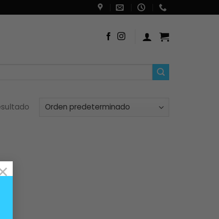
esultado
×