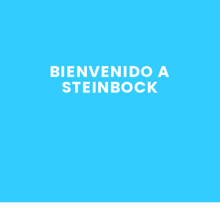
Y RUEDAS
 de presión DCS BMW
BIENVENIDO A
00
STEINBOCK