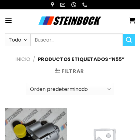
Saltar
al
contenido
Buscar
por:
INICIO
/
PRODUCTOS ETIQUETADOS “N55”
FILTRAR