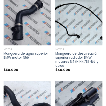
MOTOR
MOTOR
Manguera de agua superior
Manguera de desaireación
BMW motor N55
superior radiador BMW
motores N47N N47S1 N55 y
otros
$
50.000
$
40.000