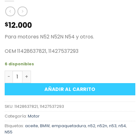
12.000
$
Para motores N52 N52N N54 y otros.
OEM 11428637821, 11427537293
6 disponibles
Empaquetadura cuerpo filtro aceite motores BMW 6L N5
AÑADIR AL CARRITO
SKU:
11428637821, 11427537293
Categoría:
Motor
Etiquetas:
aceite
,
BMW
,
empaquetadura
,
n52
,
n52n
,
n53
,
n54
,
N55