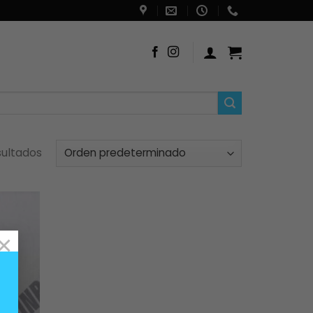
sultados
×