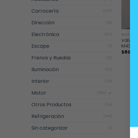
Carrocería
(237)
Dirección
(19)
+
Electrónica
(60)
MOTOR
Válvul
Escape
M43
(2)
$
80.0
Frenos y Ruedas
(12)
Iluminación
(53)
Interior
(34)
Motor
(410)
Otros Productos
(64)
Refrigeración
(149)
Sin categorizar
(1)