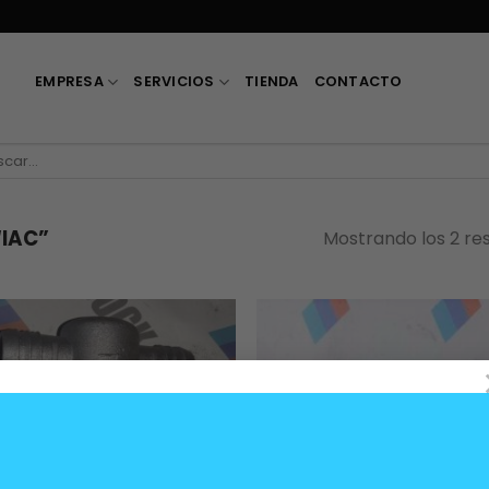
EMPRESA
SERVICIOS
TIENDA
CONTACTO
car
IAC”
Mostrando los 2 re