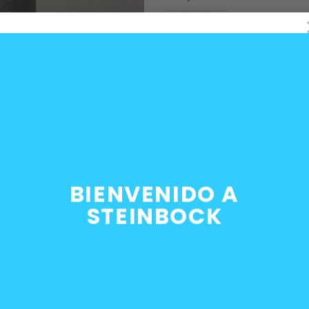
Válvula IAC motores BMW 
AÑADIR AL C
SKU:
13411433627
Categorías:
Motor
,
Sistema de I
Etiquetas:
BMW
,
iac
,
m40
,
m42
,
m
BIENVENIDO A
STEINBOCK