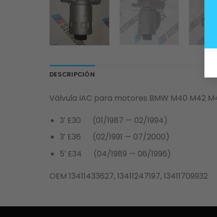
DESCRIPCIÓN
Válvula IAC para motores BMW M40 M42 M43.
3′ E30 (01/1987 — 02/1994)
3′ E36 (02/1991 — 07/2000)
5′ E34 (04/1989 — 06/1996)
OEM 13411433627, 13411247197, 13411709932