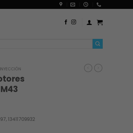
 INYECCIÓN
otores
 M43
97, 13411709932