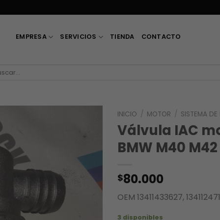
EMPRESA
SERVICIOS
TIENDA
CONTACTO
car
:
INICIO
/
MOTOR
/
SISTEMA DE
Válvula IAC m
BMW M40 M42
80.000
$
OEM 13411433627, 134112471
3 disponibles