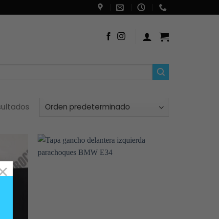
sultados
×