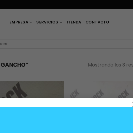
EMPRESA
SERVICIOS
TIENDA
CONTACTO
car
“GANCHO”
Mostrando los 3 re