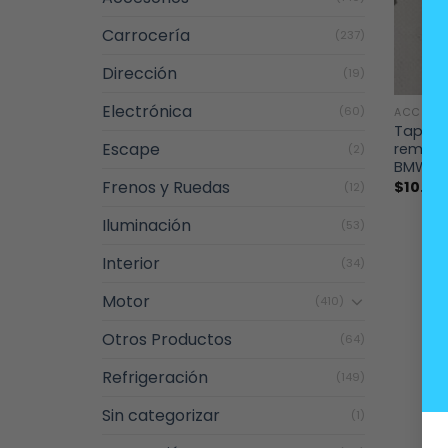
Carrocería
(237)
Dirección
(19)
+
Electrónica
(60)
ACCESO
Tapa d
Escape
remolq
(2)
BMW E4
Frenos y Ruedas
$
10.00
(12)
Iluminación
(53)
Interior
(34)
Motor
(410)
Otros Productos
(64)
Refrigeración
(149)
Sin categorizar
(1)