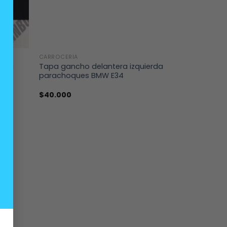
+
CARROCERÍA
echa
Tapa gancho delantera izquierda
parachoques BMW E34
$
40.000