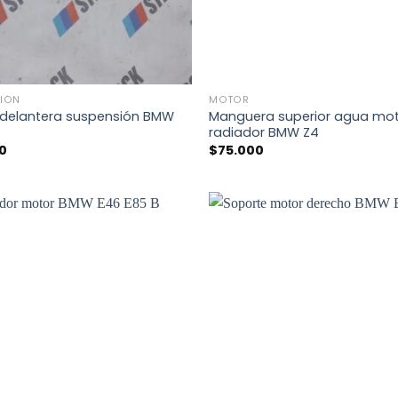
+
IÓN
MOTOR
a delantera suspensión BMW
Manguera superior agua mot
radiador BMW Z4
0
$
75.000