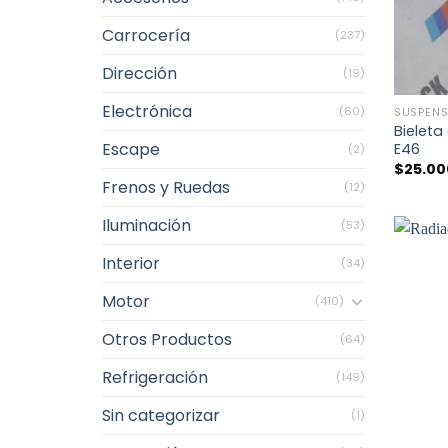
Carrocería
(237)
Dirección
(19)
+
Electrónica
(60)
SUSPENS
Bielet
Escape
E46
(2)
$
25.00
Frenos y Ruedas
(12)
Iluminación
(53)
Interior
(34)
Motor
(410)
Otros Productos
(64)
Refrigeración
(149)
Sin categorizar
(1)