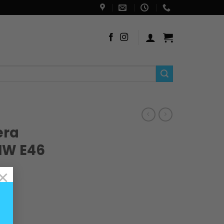
era
MW E46
×