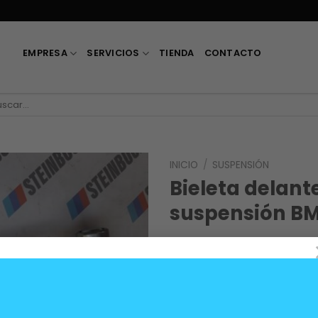
EMPRESA
SERVICIOS
TIENDA
CONTACTO
car
:
INICIO
/
SUSPENSIÓN
Bieleta delant
suspensión B
25.000
$
OEM 31356780847.
13 disponibles