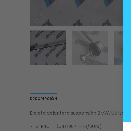
DESCRIPCIÓN
Bieleta delantera suspensión BMW. Utilizada
3′ E46 (04/1997 — 12/2018)