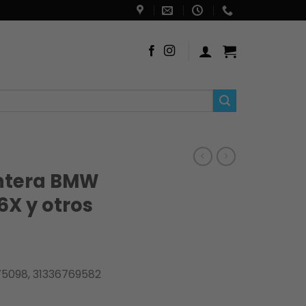
antera BMW
6X y otros
5098, 31336769582