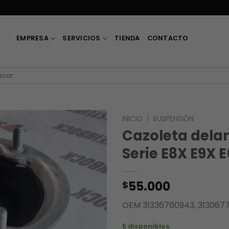
EMPRESA
SERVICIOS
TIENDA
CONTACTO
car
INICIO
/
SUSPENSIÓN
Cazoleta del
Serie E8X E9X E
55.000
$
OEM 31336760943, 3130677
5 disponibles