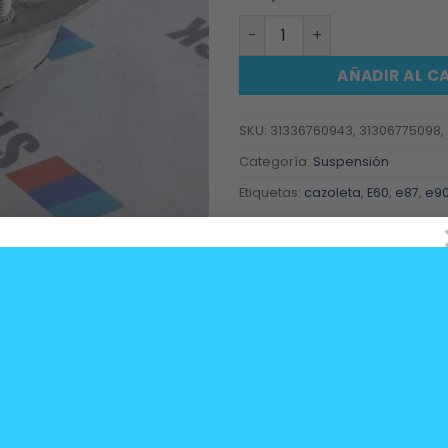
Cazoleta delantera BMW Ser
AÑADIR AL C
SKU:
31336760943, 31306775098,
Categoría:
Suspensión
Etiquetas:
cazoleta
,
E60
,
e87
,
e9