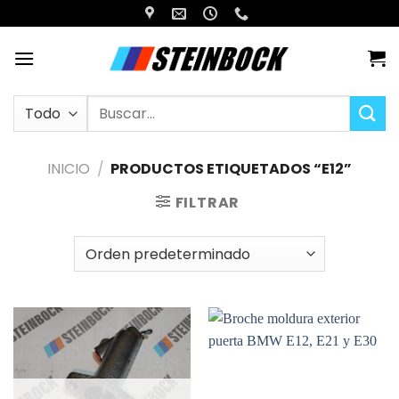
Saltar
al
contenido
Buscar
por:
INICIO
/
PRODUCTOS ETIQUETADOS “E12”
FILTRAR