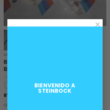
×
INICIO
/
ACCESORIOS
Broche moldura exterior puerta
BMW E12, E21 y E30
BIENVENIDO A
STEINBOCK
1.000
$
OEM 51131829904