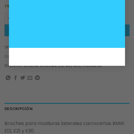
79 disponibles
Broche moldura exterior puerta BMW E12, E21 y E30 cant
AÑADIR AL CARRITO
SKU:
51131829904
Categorías:
Accesorios
,
Carrocería
Etiquetas:
broche
,
broches
,
E12
,
e21
,
e30
,
molduras
DESCRIPCIÓN
Broches para molduras laterales carrocerías BMW
E12, E21 y E30.