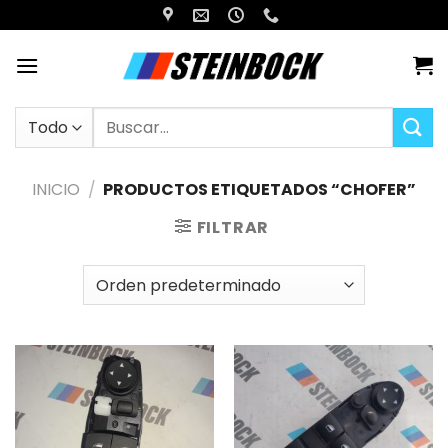
Saltar
al
contenido
Buscar
por:
INICIO
/
PRODUCTOS ETIQUETADOS “CHOFER”
FILTRAR