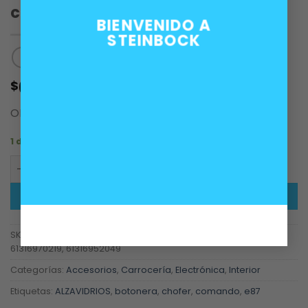
chofer BMW D
BIENVENIDO A
STEINBOCK
60.000
$
OEM 61319217239
1 disponibles
Botonera comando alzavidrios chofer BMW D cantidad
AÑADIR AL CARRITO
SKU:
61319217239, 61319132191, 61319217238, 61319132080,
61316970219, 61316952049
Categorías:
Accesorios
,
Carrocería
,
Electrónica
,
Interior
Etiquetas:
ALZAVIDRIOS
,
botonera
,
chofer
,
comando
,
e87