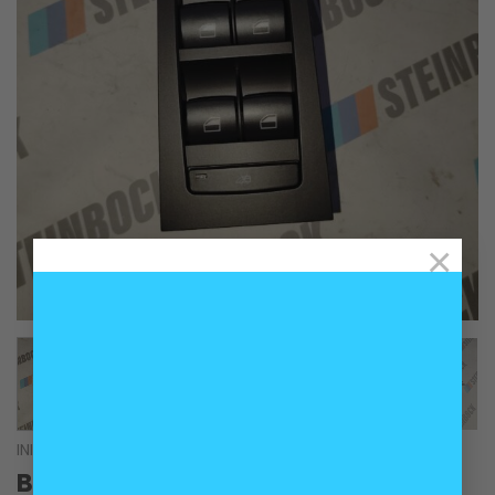
×
INICIO
/
ACCESORIOS
Botonera comando alzavidrios