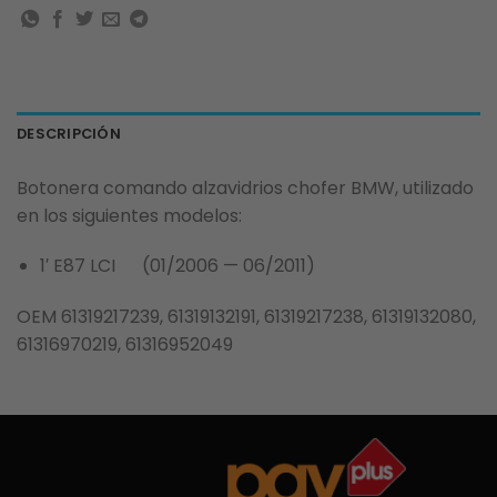
DESCRIPCIÓN
Botonera comando alzavidrios chofer BMW, utilizado
en los siguientes modelos:
1′ E87 LCI (01/2006 — 06/2011)
OEM 61319217239, 61319132191, 61319217238, 61319132080,
61316970219, 61316952049