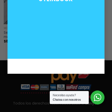
MOTOR
Sensor lambda oxigeno BMW
motores B47 B47B B47D
$
80.000
Necesitas ayuda?
Chatea con nosotros
Todos los derechos reservados 2026 ©
Lanyon