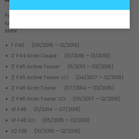
DESCRIPCIÓN
Para versiones con motor BMW B47 B47B B47D,
largo 930 mm, utilizado en los siguientes modelos
BMW:
1′ F40 (05/2018 — 12/2019)
2′ F44 Gran Coupé (10/2018 — 12/2019)
2′ F45 Active Tourer (11/2013 — 02/2018)
2′ F45 Active Tourer LCI (04/2017 — 12/2019)
2′ F46 Gran Tourer (07/2014 — 03/2018)
2′ F46 Gran Tourer LCI (05/2017 — 12/2019)
X1 F48 (11/2014 — 07/2019)
X1 F48 LCI (05/2018 — 12/2019)
X2 F39 (10/2016 — 12/2019)