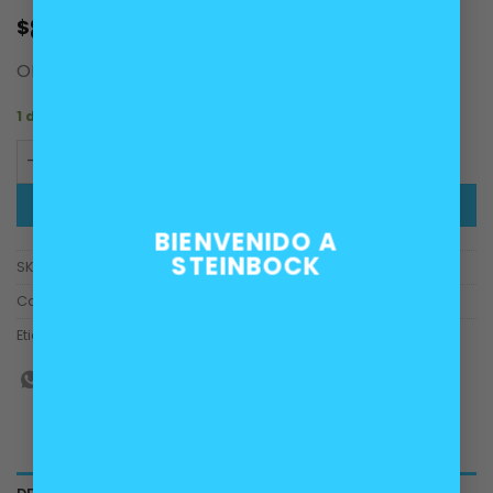
80.000
$
OEM 13628587494, 13628570125
1 disponibles
Sensor lambda oxigeno BMW motores B47 B47B B47D ca
AÑADIR AL CARRITO
BIENVENIDO A
STEINBOCK
SKU:
13628587494, 13628570125
Categorías:
Motor
,
Sistema de Inyección
Etiquetas:
B47
,
B47B
,
B47D
,
lambda
,
oxigeno
,
sensor