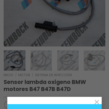
INICIO
/
MOTOR
/
SISTEMA DE INYECCIÓN
Sensor lambda oxigeno BMW
motores B47 B47B B47D
×