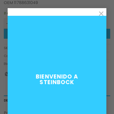
OEM 11788631049
×
2 disponibles
Sensor lambda oxigeno BMW motores B38 B46 B48 cant
AÑADIR AL CARRITO
SKU:
11788631049
Categorías:
Motor
,
Sistema de Inyección
Etiquetas:
B38
,
B46
,
B48
,
lambda
,
oxigeno
,
sensor
BIENVENIDO A
STEINBOCK
DESCRIPCIÓN
Para versiones con motor BMW B38 B46 B48,