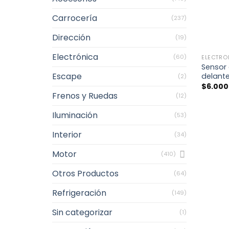
Carrocería
(237)
Dirección
(19)
+
Electrónica
(60)
ELECTRÓ
Sensor 
Escape
delant
(2)
$
6.000
Frenos y Ruedas
(12)
Iluminación
(53)
Interior
(34)
Motor
(410)
Otros Productos
(64)
Refrigeración
(149)
Sin categorizar
(1)