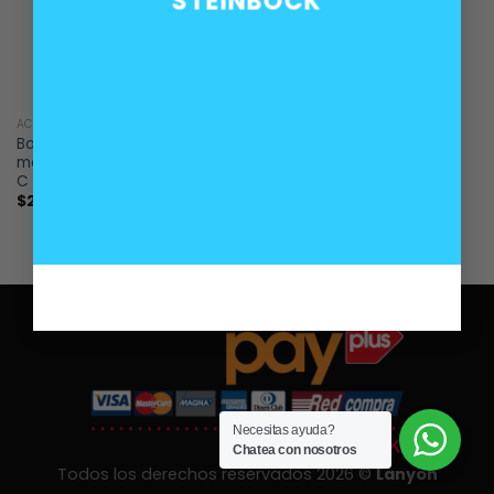
STEINBOCK
ACCESORIOS
Botón pulsador apertura
maleta Mercedes Benz clase
C W204
$
25.000
Necesitas ayuda?
Chatea con nosotros
Todos los derechos reservados 2026 ©
Lanyon