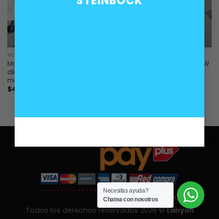
STEINBOCK
SIN EXISTENCIAS
MOTOR
MOTOR
Manguera aceite
Solenoide vanos motor BMW
alimentación vanos BMW
M50 M52
motores M52 M54
$
40.000
$
55.000
Necesitas ayuda?
Chatea con nosotros
Todos los derechos reservados 2026 ©
Lanyon