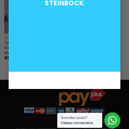
STEINBOCK
MOTOR
MOTOR
Termocontactor doble
Termocontactor doble
interruptor térmico
interruptor térmico
electroventilador BMW
electroventilador BMW A
$
35.000
$
35.000
Necesitas ayuda?
Chatea con nosotros