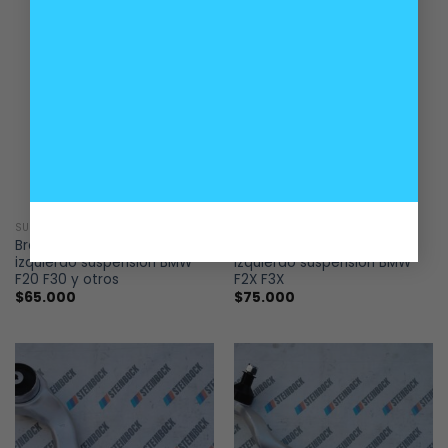
SUSPENSIÓN
SUSPENSIÓN
Brazo delantero inferior
Brazo delantero inferior
izquierdo suspensión BMW
izquierdo suspensión BMW
F20 F30 y otros
F2X F3X
$
65.000
$
75.000