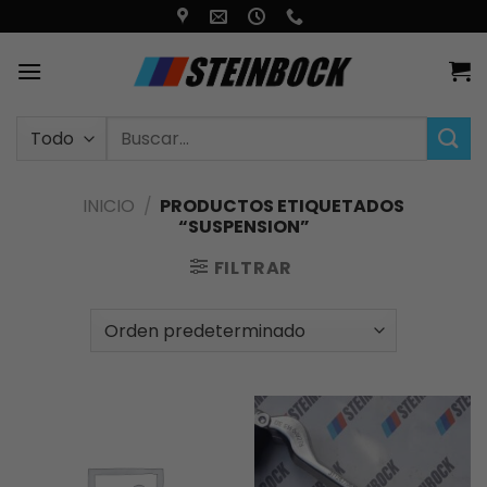
Saltar
al
contenido
Buscar
por:
INICIO
/
PRODUCTOS ETIQUETADOS
“SUSPENSION”
FILTRAR