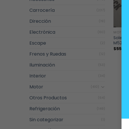
Carrocería
(237)
Dirección
(19)
+
Electrónica
(60)
MOTOR
Soleno
Escape
M52
(2)
$
55.00
Frenos y Ruedas
(12)
Iluminación
(53)
Interior
(34)
Motor
(410)
Otros Productos
(64)
Refrigeración
(149)
Sin categorizar
(1)