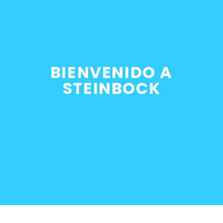
ide vanos motor BMW M50
BIENVENIDO A
STEINBOCK
0