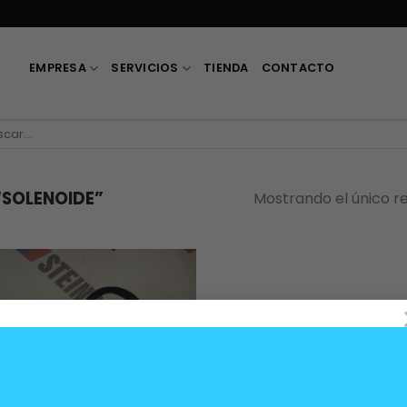
EMPRESA
SERVICIOS
TIENDA
CONTACTO
car
SOLENOIDE”
Mostrando el único r