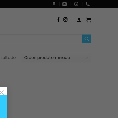
esultado
×