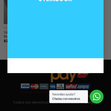
CARROCERÍA
Servo cierre centralizado
BMW E36 y E34
$
25.000
Necesitas ayuda?
Chatea con nosotros
Todos los derechos reservados 2026 ©
Lanyon