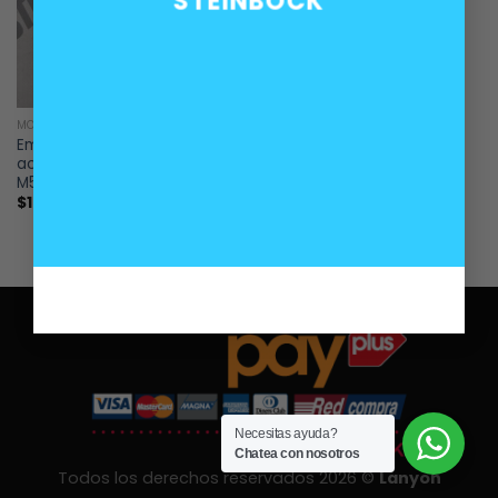
STEINBOCK
MOTOR
Empaquetadura cuerpo filtro
aceite motores BMW 6L M50
M52 M54 S50
$
12.000
Necesitas ayuda?
Chatea con nosotros
Todos los derechos reservados 2026 ©
Lanyon