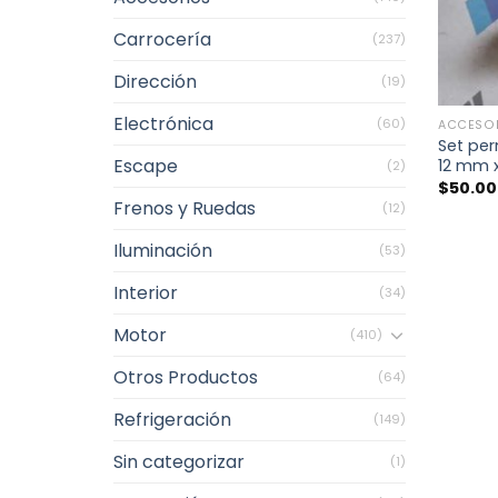
Carrocería
(237)
Dirección
(19)
+
Electrónica
(60)
ACCESO
Set pe
Escape
12 mm x
(2)
$
50.0
Frenos y Ruedas
(12)
Iluminación
(53)
Interior
(34)
Motor
(410)
Otros Productos
(64)
Refrigeración
(149)
Sin categorizar
(1)