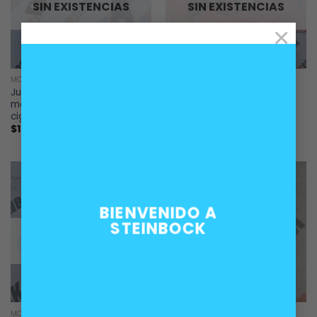
SIN EXISTENCIAS
SIN EXISTENCIAS
×
MOTOR
MOTOR
Junta empaquetadura
Kit empaquetaduras
metálica portareten trasero
frontales y reten motores
cigueñal motores BMW
BMW M10
$
12.000
$
20.000
BIENVENIDO A
STEINBOCK
SIN EXISTENCIAS
MOTOR
MOTOR