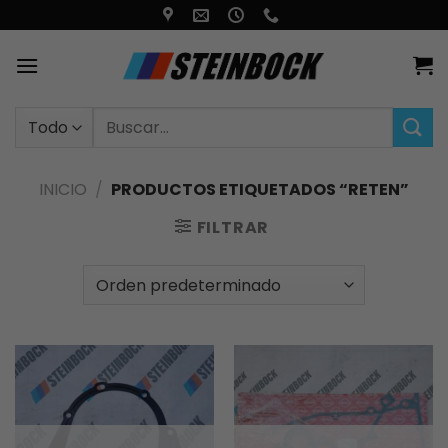
Saltar
al
contenido
Buscar
por:
INICIO
/
PRODUCTOS ETIQUETADOS “RETEN”
FILTRAR