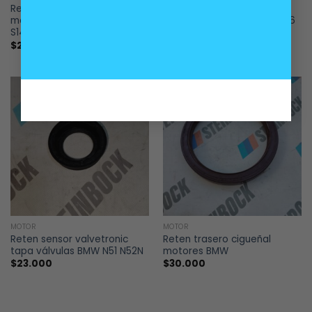
Reten delantero cigueñal
Reten enchufe valvetronic
motores BMW M42 M43 M44
tapa válvulas BMW N20 N46
S14
N46N N55 y otros
$
20.000
$
15.000
MOTOR
MOTOR
Reten sensor valvetronic
Reten trasero cigueñal
tapa válvulas BMW N51 N52N
motores BMW
$
23.000
$
30.000