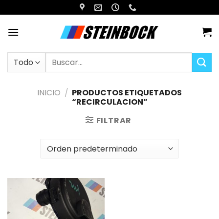
Saltar
al
contenido
Buscar
por:
INICIO
/
PRODUCTOS ETIQUETADOS
“RECIRCULACION”
FILTRAR