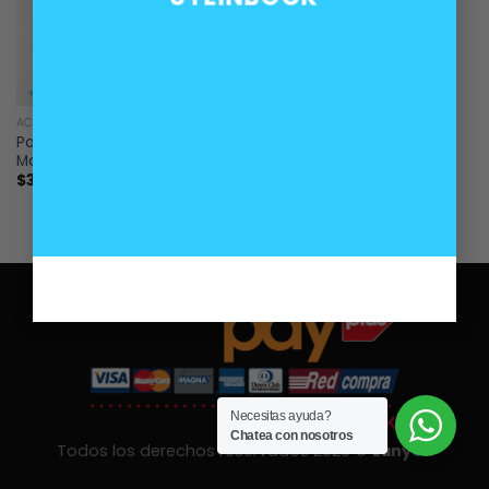
ACCESORIOS
Pomo palanca caja manual
Modelo A
$
30.000
Necesitas ayuda?
Chatea con nosotros
Todos los derechos reservados 2026 ©
Lanyon