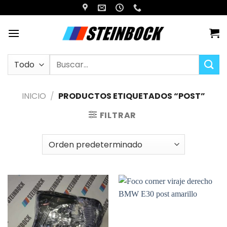
Saltar
al
contenido
Buscar
por:
INICIO
/
PRODUCTOS ETIQUETADOS “POST”
FILTRAR