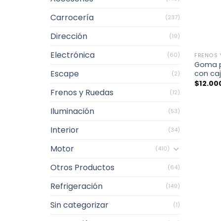
Carrocería
(237)
Dirección
(19)
+
Electrónica
(60)
FRENOS 
Goma p
Escape
con ca
(2)
$
12.00
Frenos y Ruedas
(12)
Iluminación
(53)
Interior
(34)
Motor
(410)
Otros Productos
(64)
Refrigeración
(149)
Sin categorizar
(1)