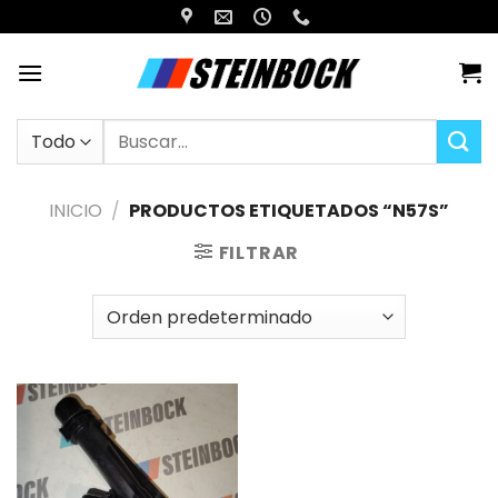
Saltar
al
contenido
Buscar
por:
INICIO
/
PRODUCTOS ETIQUETADOS “N57S”
FILTRAR