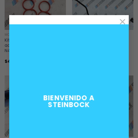
×
MOTOR
MOTOR
Kit empaquetadura cuerpo
Manguera de desaireación
admisión motor BMW N47N
superior radiador BMW
N47S1
motores N47N N47S1 N55 y
otros
$
40.000
$
40.000
BIENVENIDO A
STEINBOCK