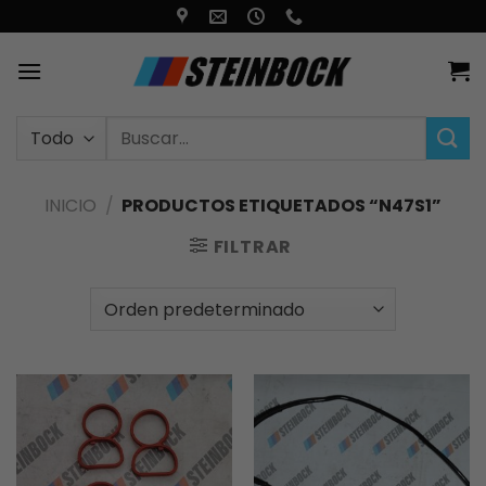
Saltar
al
contenido
Buscar
por:
INICIO
/
PRODUCTOS ETIQUETADOS “N47S1”
FILTRAR