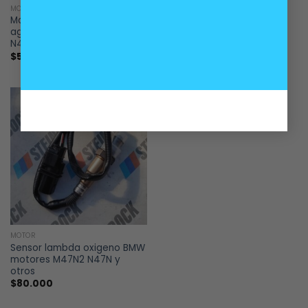
MOTOR
MOTOR
Manguera refrigerante de
Sensor de nivel de aceite
agua BMW motores N47N
motor BMW F
N47S1
$
55.000
$
60.000
MOTOR
Sensor lambda oxigeno BMW
motores M47N2 N47N y
otros
$
80.000