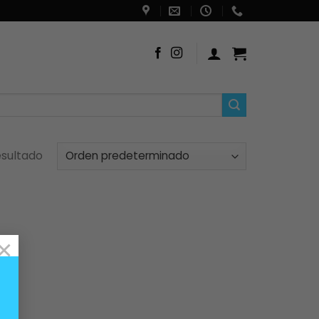
esultado
×