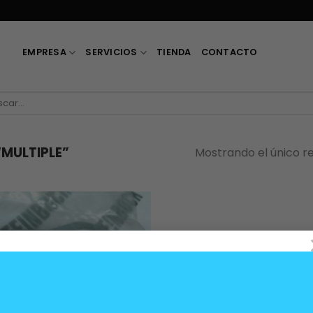
EMPRESA
SERVICIOS
TIENDA
CONTACTO
car
MULTIPLE”
Mostrando el único r
SIN EXISTENCIAS