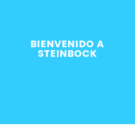
etadura múltiples de
BIENVENIDO A
 motor M10 BMW
STEINBOCK
0