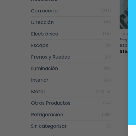
Carrocería
(237)
Dirección
(19)
+
Electrónica
(60)
ESCAPE
Empaqu
Escape
escape
(2)
$
15.00
Frenos y Ruedas
(12)
Iluminación
(53)
Interior
(34)
Motor
(410)
Otros Productos
(64)
Refrigeración
(149)
Sin categorizar
(1)