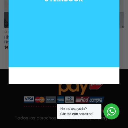
SIN EXISTENCIAS
SIN EXISTENCIAS
MOTOR
MOTOR
Filtro de aceite motor
Filtro de aire Hengst E41L
Hengst E202H01 para BMW
BMW
$
10.000
$
20.000
Necesitas ayuda?
Chatea con nosotros
Todos los derechos reservados 2026 ©
Lanyon