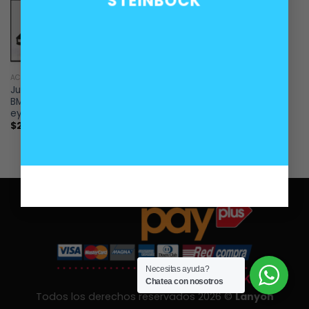
STEINBOCK
ACCESORIOS
Juego de opticos delanteros
BMW E34 con lupa y angel
eyes
$
200.000
Necesitas ayuda?
Chatea con nosotros
Todos los derechos reservados 2026 ©
Lanyon