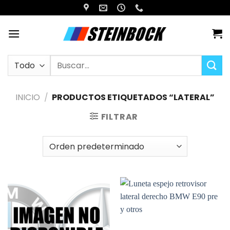
Saltar
al
contenido
Buscar
por:
INICIO
/
PRODUCTOS ETIQUETADOS “LATERAL”
FILTRAR