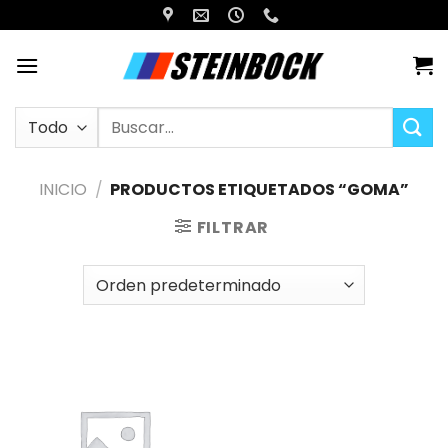
Saltar
al
contenido
Buscar
por:
INICIO
/
PRODUCTOS ETIQUETADOS “GOMA”
FILTRAR