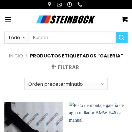
Saltar
al
contenido
Buscar
por:
INICIO
/
PRODUCTOS ETIQUETADOS “GALERIA”
FILTRAR