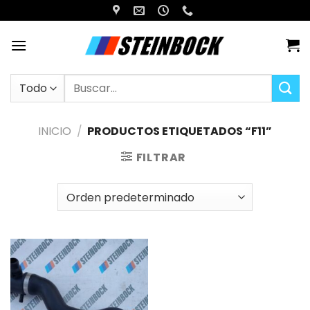
Saltar
al
contenido
Buscar
por:
INICIO
/
PRODUCTOS ETIQUETADOS “F11”
FILTRAR