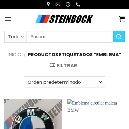
Saltar
al
contenido
Buscar
por:
INICIO
/
PRODUCTOS ETIQUETADOS “EMBLEMA”
FILTRAR