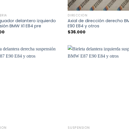
+
ERÍA
DIRECCIÓN
guador delantero izquierdo
Axial de dirección derecho 
sión BMW X1 E84 pre
E90 E84 y otros
00
$
36.000
+
IÓN
SUSPENSIÓN