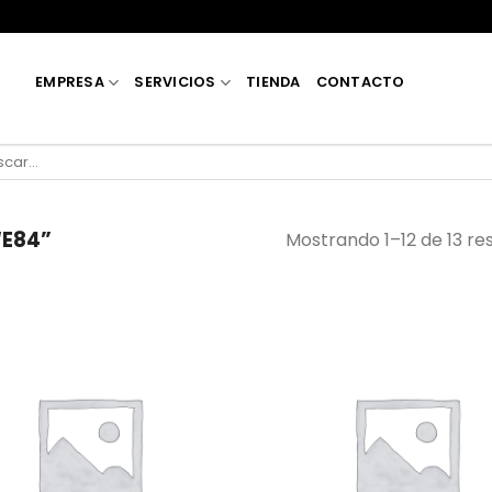
EMPRESA
SERVICIOS
TIENDA
CONTACTO
car
“E84”
Mostrando 1–12 de 13 re