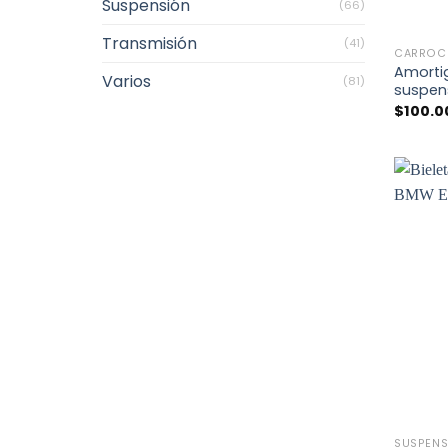
Suspensión
(66)
+
Transmisión
(41)
CARROC
Amorti
Varios
(81)
suspen
$
100.0
+
SUSPENS