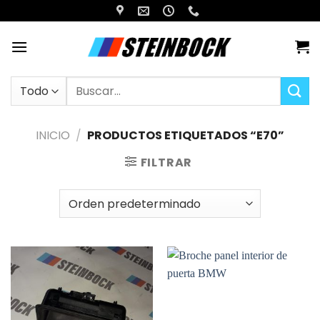
Saltar
al
contenido
Buscar
por:
INICIO
/
PRODUCTOS ETIQUETADOS “E70”
FILTRAR