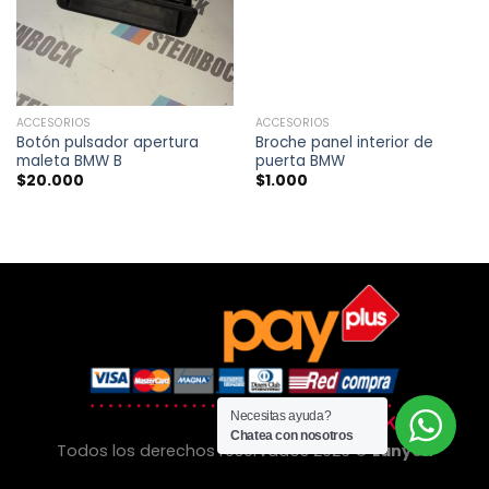
ACCESORIOS
ACCESORIOS
Botón pulsador apertura
Broche panel interior de
maleta BMW B
puerta BMW
$
20.000
$
1.000
Necesitas ayuda?
Chatea con nosotros
Todos los derechos reservados 2026 ©
Lanyon