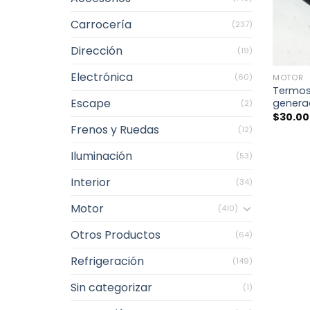
Carrocería
(237)
Dirección
(19)
+
Electrónica
(60)
MOTOR
Termost
Escape
genera
(2)
$
30.0
Frenos y Ruedas
(12)
Iluminación
(53)
Interior
(34)
Motor
(410)
Otros Productos
(64)
Refrigeración
(149)
Sin categorizar
(1)