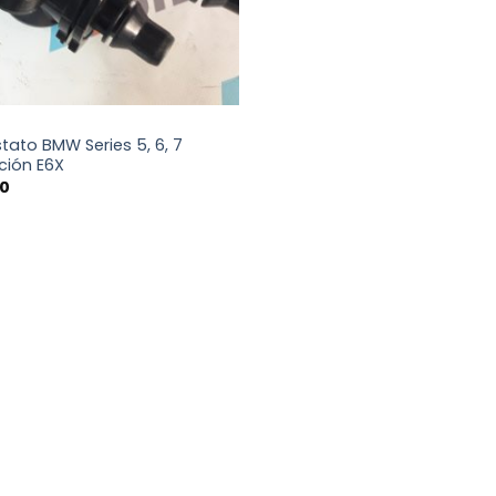
ato BMW Series 5, 6, 7
ción E6X
00