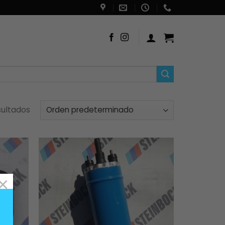
sultados
×