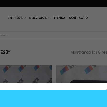
EMPRESA
SERVICIOS
TIENDA
CONTACTO
car
E23”
Mostrando los 6 re