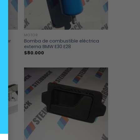
+
MOTOR
terior
Bomba de combustible eléctrica
externa BMW E30 E28
$
80.000