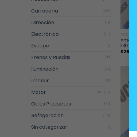
Carrocería
(237)
Dirección
(19)
+
Electrónica
(60)
ACCESO
Amorti
Escape
E30 E23
(2)
$
25.00
Frenos y Ruedas
(12)
Iluminación
(53)
Interior
(34)
Motor
(410)
Otros Productos
(64)
Refrigeración
(149)
Sin categorizar
(1)