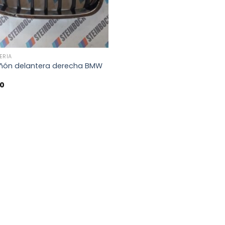
ERÍA
 riñón delantera derecha BMW
00