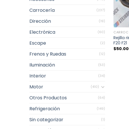
Carrocería
(237)
Dirección
(19)
+
Electrónica
(60)
CARROC
Rejilla
Escape
F20 F21
(2)
$
50.0
Frenos y Ruedas
(12)
Iluminación
(53)
Interior
(34)
Motor
(410)
Otros Productos
(64)
Refrigeración
(149)
Sin categorizar
(1)