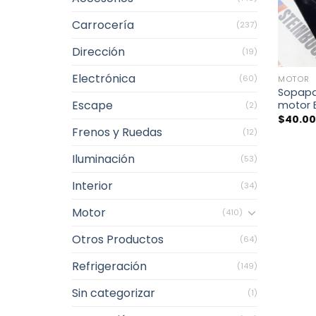
Carrocería
(237)
Dirección
(19)
+
Electrónica
(60)
MOTOR
Sopapa
Escape
motor 
(2)
$
40.0
Frenos y Ruedas
(12)
Iluminación
(53)
Interior
(34)
Motor
(410)
Otros Productos
(64)
Refrigeración
(149)
Sin categorizar
(1)