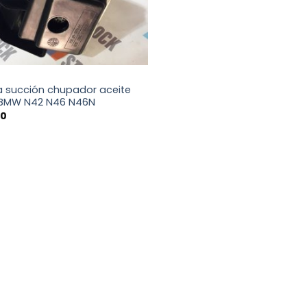
 succión chupador aceite
BMW N42 N46 N46N
00